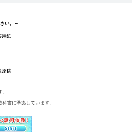
さい。～
答用紙
送原稿
す。
教科書に準拠しています。