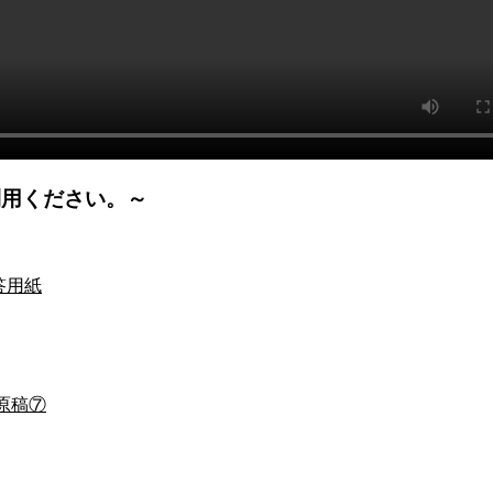
利用ください。～
答用紙
原稿⑦