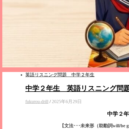
英語リスニング問題 中学２年生
中学２年生 英語リスニング問
fukurou-drill
/
2025年6月29日
中学２年
【文法･･･未来形（助動詞will/be going