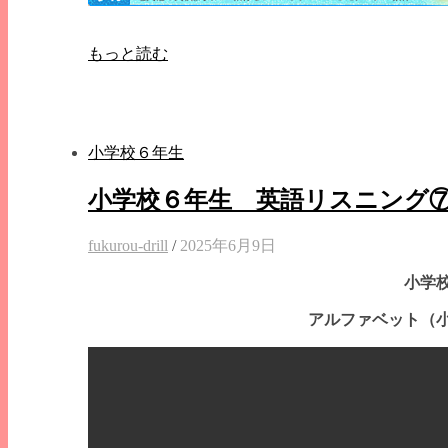
もっと読む
小学校６年生
小学校６年生 英語リスニング
fukurou-drill
/
2025年6月9日
小学
アルファベット（