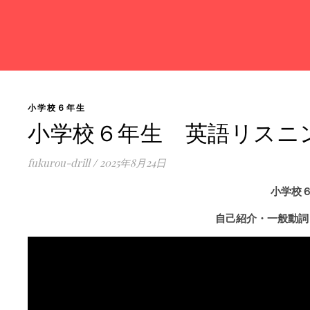
小学校６年生
小学校６年生 英語リスニ
fukurou-drill
/
2025年8月24日
小学校
自己紹介・一般動詞
動
画
プ
レ