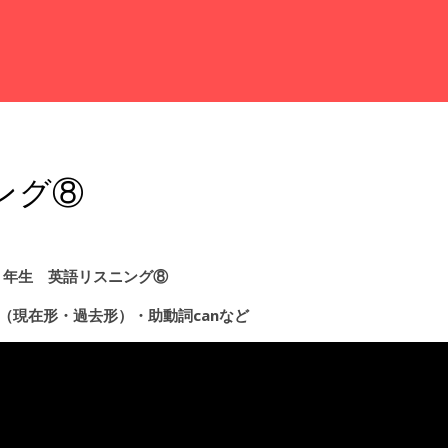
ング⑧
６年生 英語リスニング⑧
（現在形・過去形）・助動詞canなど