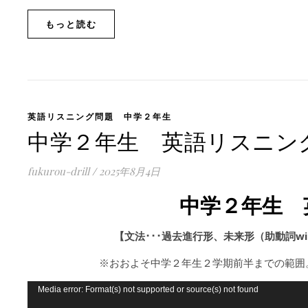
もっと読む
英語リスニング問題 中学２年生
中学２年生 英語リスニン
fukurou-drill
/
2025年8月4日
中学２年生 
【文法･･･過去進行形、未来形（助動詞will）、
※おおよそ中学２年生２学期前半までの範囲
動
Media error: Format(s) not supported or source(s) not found
画