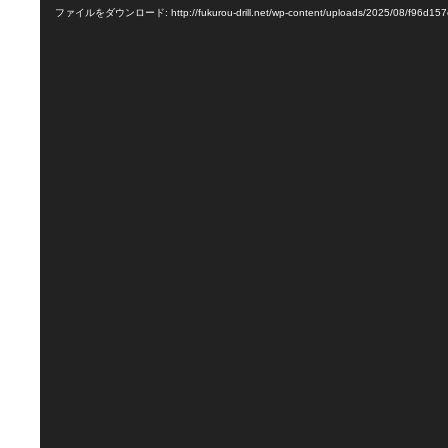
ファイルをダウンロード: http://fukurou-drill.net/wp-content/uploads/2025/08/f96d15
プ
レ
ー
ヤ
ー