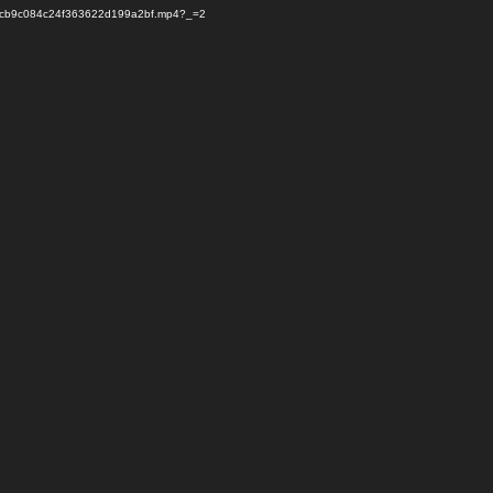
7cb9c084c24f363622d199a2bf.mp4?_=2