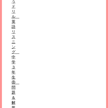
う
ド
リ
ル
英
語
リ
ス
ニ
ン
グ
中
学
３
年
生
⑧
問
題
＆
解
答