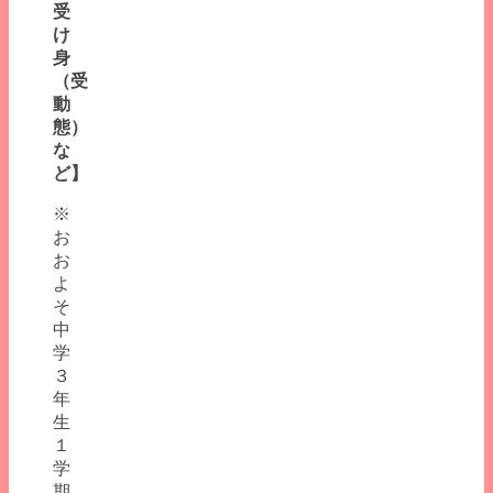
受
け
身
（受
動
態）
な
ど】
※
お
お
よ
そ
中
学
３
年
生
１
学
期