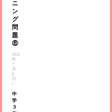
ニ
ン
グ
問
題
⑧
2025
年
7
月
8
日
/
中
学
３