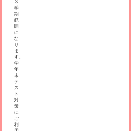
３
学
期
範
囲
に
な
り
ま
す。
学
年
末
テ
ス
ト
対
策
に
ご
利
用