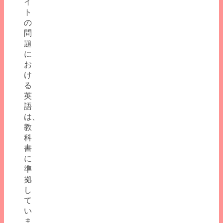
イ
ト
の
問
題
に
お
け
る
英
語
は、
教
科
書
に
準
拠
し
て
い
ま