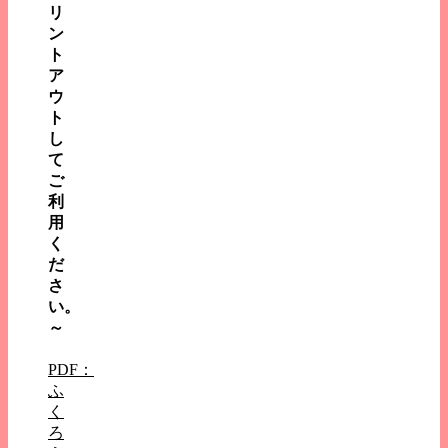
リ
ン
ト
ア
ウ
ト
し
て
ご
利
用
く
だ
さ
い。
～
PDF：
ふ
く
ろ