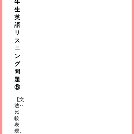
年
生
英
語
リ
ス
ニ
ン
グ
問
題
⑧
【文
法･･
比
較
表
現、