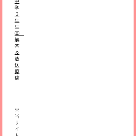
中
学
３
年
生
⑧
解
答
＆
放
送
原
稿
※
当
サ
イ
ト