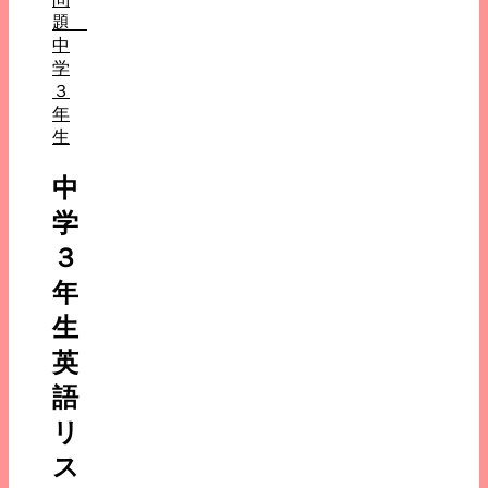
題
中
学
３
年
生
中
学
３
年
生
英
語
リ
ス