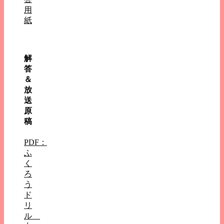
用
紙
解
答
＆
放
送
原
稿
PDF：
ふ
く
ろ
う
ド
リ
ル