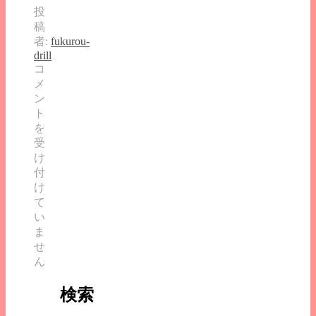
投
稿
者:
fukurou-
drill
中
コ
学
メ
３
ン
年
ト
生
を
英
受
語
け
リ
付
ス
け
ニ
て
ン
い
グ
ま
問
せ
題
ん
⑧
は
検索