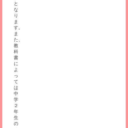
と
な
り
ま
す。
ま
た、
教
科
書
に
よ
っ
て
は
中
学
２
年
生
の