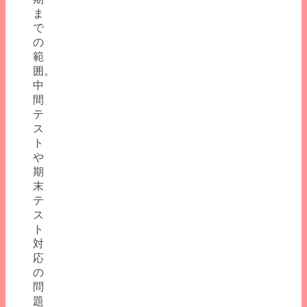
ま
で
の
範
囲。
中
間
テ
ス
ト
や
期
末
テ
ス
ト
対
応
の
問
題