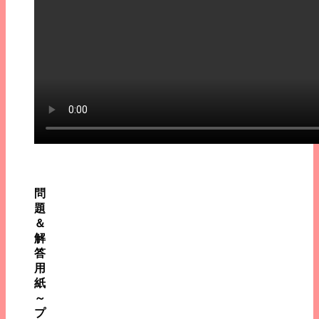
問
題
＆
解
答
用
紙
～
プ