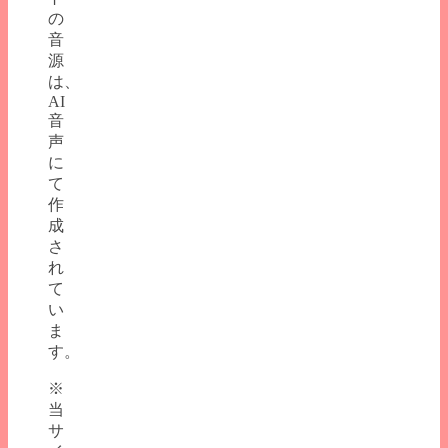
の
音
源
は、
AI
音
声
に
て
作
成
さ
れ
て
い
ま
す。
※
当
サ