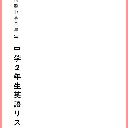
題
中
学
２
年
生
中
学
２
年
生
英
語
リ
ス