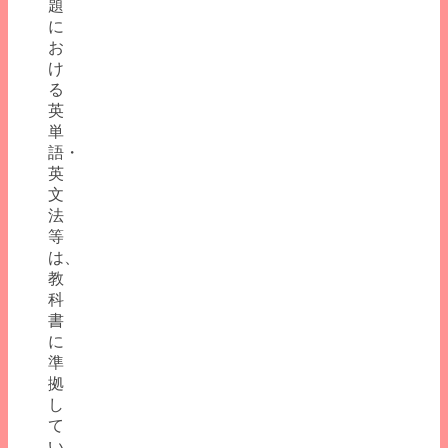
題
に
お
け
る
英
単
語・
英
文
法
等
は、
教
科
書
に
準
拠
し
て
い