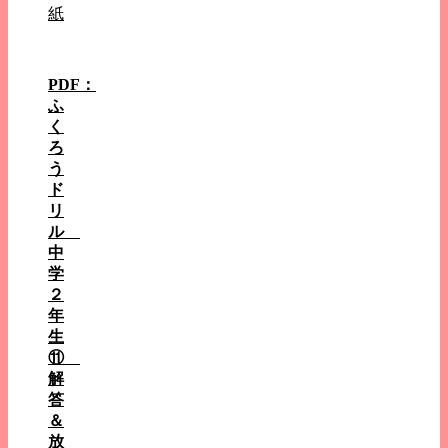
紙
PDF：
ふ
く
ろ
う
ド
リ
ル
中
学
２
年
生
⑪
解
答
＆
放