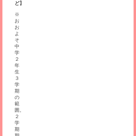
ど】
※
お
お
よ
そ
中
学
２
年
生
３
学
期
の
範
囲。
２
学
期
期