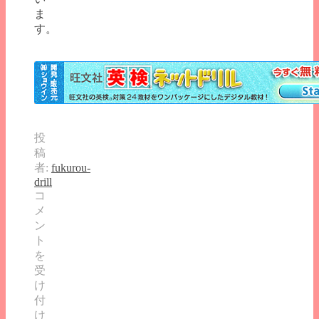
ま
す。
投
稿
者:
fukurou-
drill
中
コ
学
メ
２
ン
年
ト
生
を
英
受
語
け
リ
付
ス
け