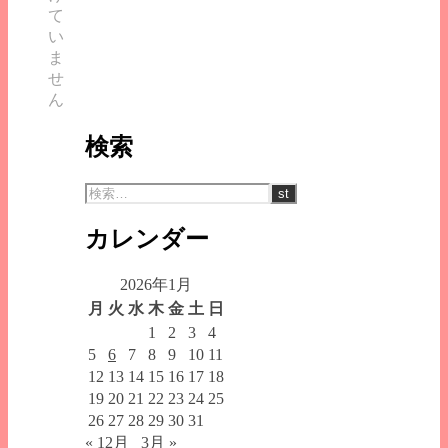
ニ
て
ン
い
グ
ま
問
せ
題
ん
⑪
は
検索
カレンダー
2026年1月
月
火
水
木
金
土
日
1
2
3
4
5
6
7
8
9
10
11
12
13
14
15
16
17
18
19
20
21
22
23
24
25
26
27
28
29
30
31
« 12月
3月 »