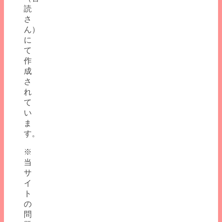
読
さ
ん）
に
て
作
成
さ
れ
て
い
ま
す。
※
当
サ
イ
ト
の
問