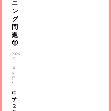
ニ
ン
グ
問
題
⑪
2026
年
1
月
6
日
/
中
学
２