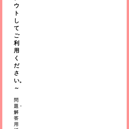
ウ
ト
し
て
ご
利
用
く
だ
さ
い。
～
問
題・
解
答
用