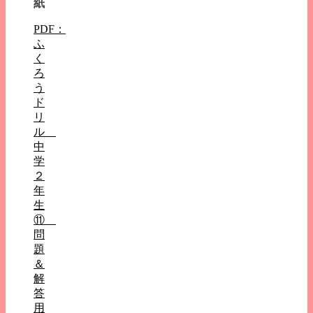
紙
PDF：
ふ
く
ろ
う
ド
リ
ル
中
学
２
年
生
⑪
問
題
＆
解
答
用