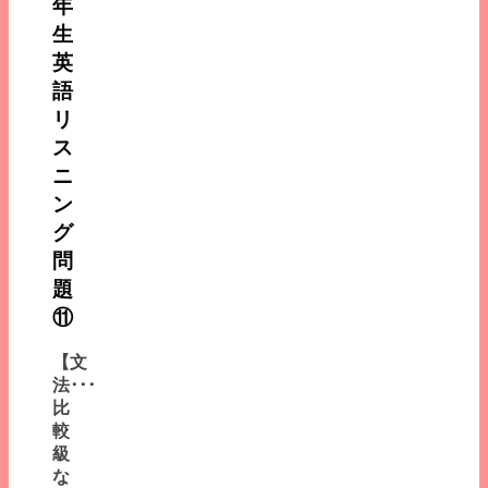
年
生
英
語
リ
ス
ニ
ン
グ
問
題
⑪
【文
法･･･
比
較
級
な