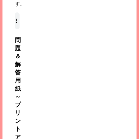
す。
問
題
＆
解
答
用
紙
～
プ
リ
ン
ト
ア