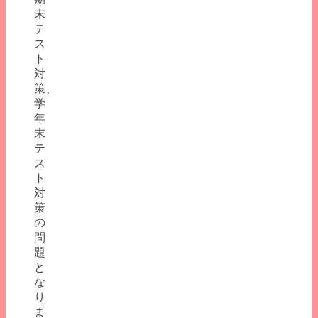
末
テ
ス
ト
対
策、
学
年
末
テ
ス
ト
対
策
の
問
題
と
な
り
ま