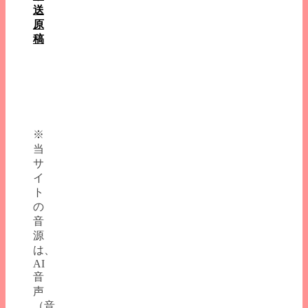
送
原
稿
※
当
サ
イ
ト
の
音
源
は、
AI
音
声
（音